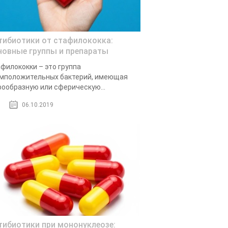
тибиотики от стафилококка:
новные группы и препараты
филококки – это группа
мположительных бактерий, имеющая
ообразную или сферическую...
06.10.2019
тибиотики при мононуклеозе: