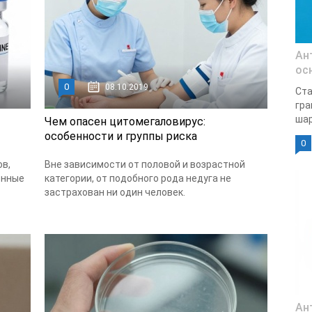
Ан
ос
0
08.10.2019
Ста
гра
шар
Чем опасен цитомегаловирус:
особенности и группы риска
0
ов,
Вне зависимости от половой и возрастной
онные
категории, от подобного рода недуга не
застрахован ни один человек.
Ан