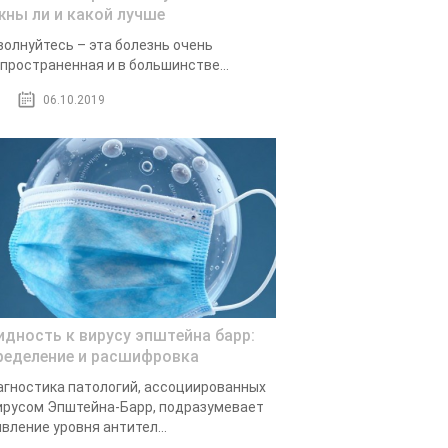
жны ли и какой лучше
волнуйтесь – эта болезнь очень
пространенная и в большинстве...
06.10.2019
идность к вирусу эпштейна барр:
ределение и расшифровка
гностика патологий, ассоциированных
ирусом Эпштейна-Барр, подразумевает
вление уровня антител...