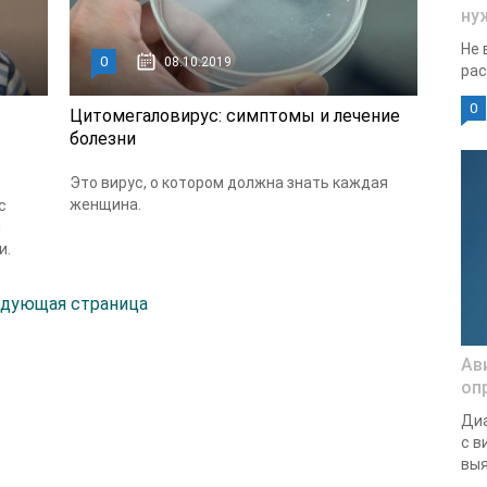
ну
Не 
0
08.10.2019
рас
0
Цитомегаловирус: симптомы и лечение
болезни
Это вирус, о котором должна знать каждая
женщина.
с
я
и.
дующая страница
Ав
оп
Диа
с в
выя