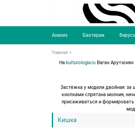
Анализ
Бактерии
Вирус
Главная
На
kulturologia.ru
Ваган Арутюнян 
Застёжка у модели двойная: за
кнопками спрятана молния, нач
присаживаться и формировать 
мод
Кишка