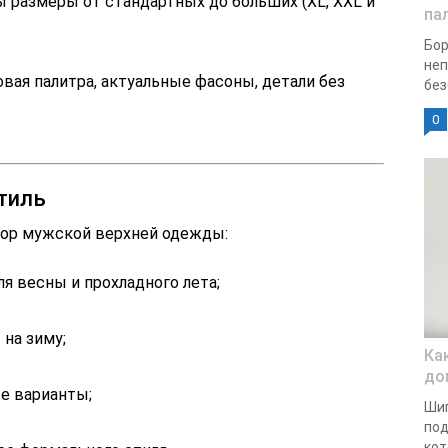
размеры от стандартных до больших (XL, XXL и
па
Бор
неп
вая палитра, актуальные фасоны, детали без
без
0
стиль
бор мужской верхней одежды:
ля весны и прохладного лета;
 на зиму;
Ка
до
е варианты;
Шип
под
кот