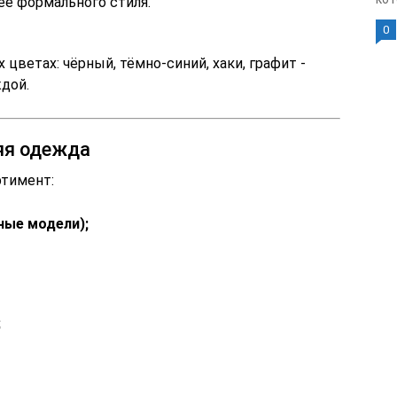
ее формального стиля.
0
ветах: чёрный, тёмно-синий, хаки, графит -
дой.
яя одежда
ртимент:
ные модели);
;