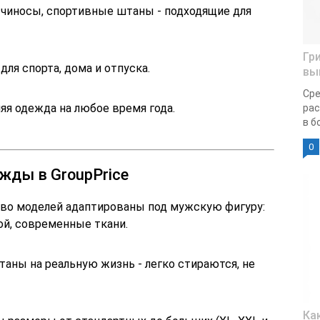
 чиносы, спортивные штаны - подходящие для
Гр
для спорта, дома и отпуска.
вы
Сре
яя одежда на любое время года.
рас
в б
0
жды в GroupPrice
о моделей адаптированы под мужскую фигуру:
ой, современные ткани.
аны на реальную жизнь - легко стираются, не
Ка