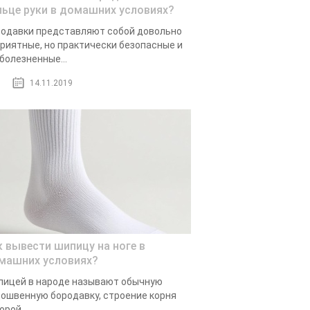
льце руки в домашних условиях?
одавки представляют собой довольно
риятные, но практически безопасные и
болезненные...
14.11.2019
к вывести шипицу на ноге в
машних условиях?
ицей в народе называют обычную
ошвенную бородавку, строение корня
орой...