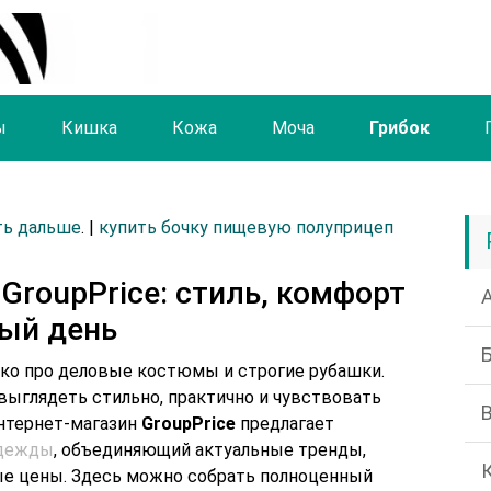
ы
Кишка
Кожа
Моча
Грибок
ть дальше
. |
купить бочку пищевую полуприцеп
GroupPrice: стиль, комфорт
ый день
ько про деловые костюмы и строгие рубашки.
ыглядеть стильно, практично и чувствовать
Интернет-магазин
GroupPrice
предлагает
одежды
, объединяющий актуальные тренды,
е цены. Здесь можно собрать полноценный