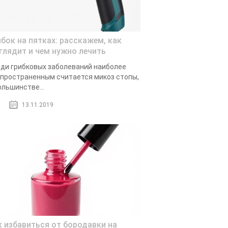
ибок на пятках: расскажем, как
глядит и чем нужно лечить
ди грибковых заболеваний наиболее
пространенным считается микоз стопы,
ольшинстве...
13.11.2019
к избавиться от бородавки на